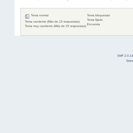
Tema normal
Tema bloqueado
Tema fijado
Tema candente (Más de 15 respuestas)
Encuesta
Tema muy candente (Más de 25 respuestas)
SMF 2.0.1
Site