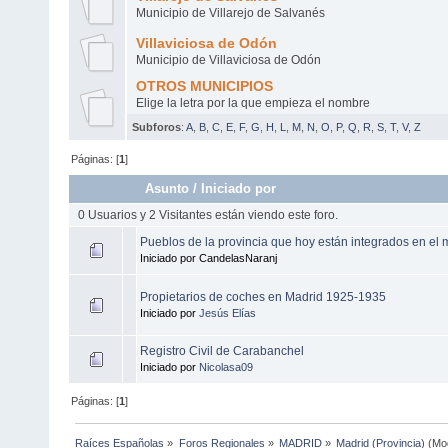
Municipio de Villarejo de Salvanés
Villaviciosa de Odón
Municipio de Villaviciosa de Odón
OTROS MUNICIPIOS
Elige la letra por la que empieza el nombre
Subforos
:
A
,
B
,
C
,
E
,
F
,
G
,
H
,
L
,
M
,
N
,
O
,
P
,
Q
,
R
,
S
,
T
,
V
,
Z
Páginas: [
1
]
Asunto
/
Iniciado por
0 Usuarios y 2 Visitantes están viendo este foro.
Pueblos de la provincia que hoy están integrados en el 
Iniciado por CandelasNaranj
Propietarios de coches en Madrid 1925-1935
Iniciado por
Jesús Elías
Registro Civil de Carabanchel
Iniciado por
Nicolasa09
Páginas: [
1
]
Raíces Españolas
»
Foros Regionales
»
MADRID
»
Madrid (Provincia)
(Mo