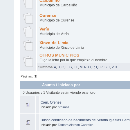
Carballiño
Municipio de Carballiño
Ourense
Municipio de Ourense
Verín
Municipio de Verín
Xinzo de Limia
Municipio de Xinzo de Limia
OTROS MUNICIPIOS
Elige la letra por la que empieza el nombre
Subforos
:
A
,
B
,
C
,
E
,
G
,
I
,
L
,
M
,
N
,
O
,
P
,
Q
,
R
,
S
,
T
,
V
,
X
Páginas: [
1
]
Asunto
/
Iniciado por
0 Usuarios y 1 Visitante están viendo este foro.
Ojén, Orense
Iniciado por
nrosanz
Busco certificado de nacimiento de Serafin Iglesias Garr
Iniciado por
Tamara Alarcon Cabrales