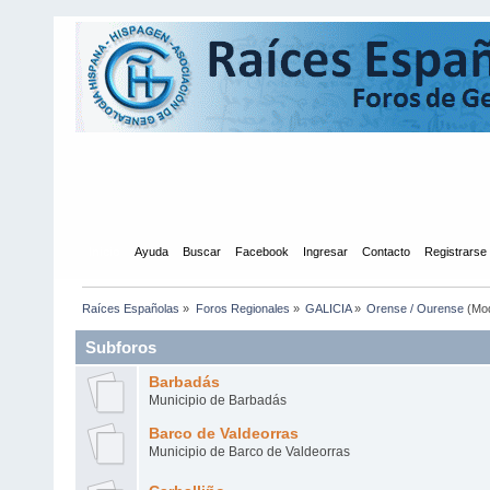
Inicio
Ayuda
Buscar
Facebook
Ingresar
Contacto
Registrarse
Raíces Españolas
»
Foros Regionales
»
GALICIA
»
Orense / Ourense
(Mo
Subforos
Barbadás
Municipio de Barbadás
Barco de Valdeorras
Municipio de Barco de Valdeorras