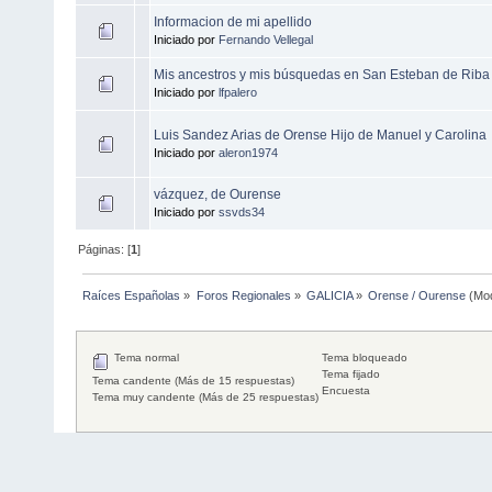
Informacion de mi apellido
Iniciado por
Fernando Vellegal
Mis ancestros y mis búsquedas en San Esteban de Riba 
Iniciado por
lfpalero
Luis Sandez Arias de Orense Hijo de Manuel y Carolina
Iniciado por
aleron1974
vázquez, de Ourense
Iniciado por
ssvds34
Páginas: [
1
]
Raíces Españolas
»
Foros Regionales
»
GALICIA
»
Orense / Ourense
(Mo
Tema normal
Tema bloqueado
Tema fijado
Tema candente (Más de 15 respuestas)
Encuesta
Tema muy candente (Más de 25 respuestas)