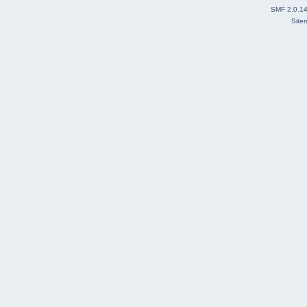
SMF 2.0.1
Site