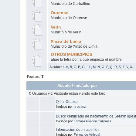
Municipio de Carballiño
Ourense
Municipio de Ourense
Verín
Municipio de Verín
Xinzo de Limia
Municipio de Xinzo de Limia
OTROS MUNICIPIOS
Elige la letra por la que empieza el nombre
Subforos
:
A
,
B
,
C
,
E
,
G
,
I
,
L
,
M
,
N
,
O
,
P
,
Q
,
R
,
S
,
T
,
V
,
X
Páginas: [
1
]
Asunto
/
Iniciado por
0 Usuarios y 1 Visitante están viendo este foro.
Ojén, Orense
Iniciado por
nrosanz
Busco certificado de nacimiento de Serafin Igles
Iniciado por
Tamara Alarcon Cabrales
Informacion de mi apellido
Iniciado por
Fernando Vellegal