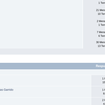
1 Te
21 Men
10 Te
2 Mens
1 Te
7 Mens
6 Te
30 Men
13 Te
Respu
1 
15
ias Garrido
1 
8
2 
4