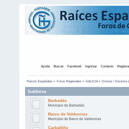
Inicio
Ayuda
Buscar
Facebook
Ingresar
Contacto
Registr
Raíces Españolas
»
Foros Regionales
»
GALICIA
»
Orense / Ourense
Subforos
Barbadás
Municipio de Barbadás
Barco de Valdeorras
Municipio de Barco de Valdeorras
Carballiño