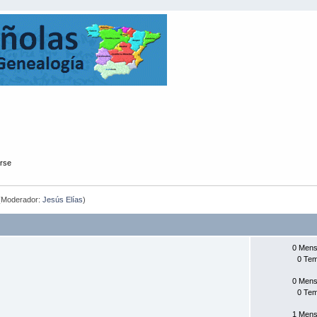
arse
(Moderador:
Jesús Elías
)
0 Mens
0 Te
0 Mens
0 Te
1 Mens