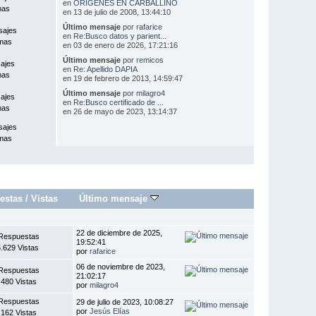
en
ORÍGENES EN CARBALLIÑO
mas
en 13 de julio de 2008, 13:44:10
Último mensaje
por
rafarice
sajes
en
Re:Busco datos y parient...
mas
en 03 de enero de 2026, 17:21:16
Último mensaje
por
remicos
ajes
en
Re: Apellido DAPIA
mas
en 19 de febrero de 2013, 14:59:47
Último mensaje
por
milagro4
ajes
en
Re:Busco certificado de ...
mas
en 26 de mayo de 2023, 13:14:37
sajes
mas
estas
/
Vistas
Último mensaje
22 de diciembre de 2025,
Respuestas
19:52:41
.629 Vistas
por
rafarice
06 de noviembre de 2023,
Respuestas
21:02:17
.480 Vistas
por
milagro4
Respuestas
29 de julio de 2023, 10:08:27
por
Jesús Elías
.162 Vistas