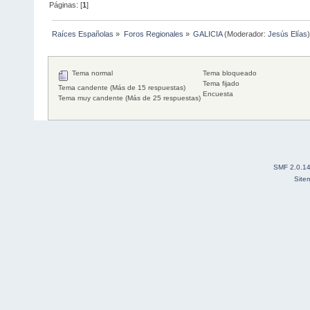
Páginas: [
1
]
Raíces Españolas
»
Foros Regionales
»
GALICIA
(Moderador:
Jesús Elías
)
Tema normal
Tema bloqueado
Tema fijado
Tema candente (Más de 15 respuestas)
Encuesta
Tema muy candente (Más de 25 respuestas)
SMF 2.0.1
Site