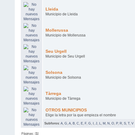
Lleida
Municipio de Lleida
Mollerussa
Municipio de Mollerussa
Seu Urgell
Municipio de Seu Urgell
Solsona
Municipio de Solsona
Tàrrega
Municipio de Tàrrega
OTROS MUNICIPIOS
Elige la letra por la que empieza el nombre
Subforos
:
A
,
G
,
A
,
B
,
C
,
E
,
F
,
G
,
I
,
J
,
L
,
M
,
N
,
O
,
P
,
R
,
S
,
T
,
V
Páginas: [
1
]