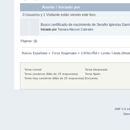
Asunto
/
Iniciado por
0 Usuarios y 1 Visitante están viendo este foro.
Busco certificado de nacimiento de Serafin Iglesias Garr
Iniciado por
Tamara Alarcon Cabrales
Páginas: [
1
]
Raíces Españolas
»
Foros Regionales
»
CATALUÑA
»
Lerida / Lleida
(Mode
Tema normal
Tema bloqueado
Tema candente (Más de 15 respuestas)
Tema fijado
Tema muy candente (Más de 25 respuestas)
Encuesta
SMF 2.0.1
Site