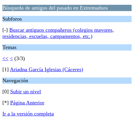
Búsqueda de amigos del pasado en Extremadura
Subforos
[-]
Buscar antiguos compañeros (colegios mayores,
residencias, escuelas, campamentos, etc.)
Temas
<<
<
(3/3)
[1]
Ariadna García Iglesias (Cáceres)
Navegación
[0]
Subir un nivel
[*]
Página Anterior
Ir a la versión completa