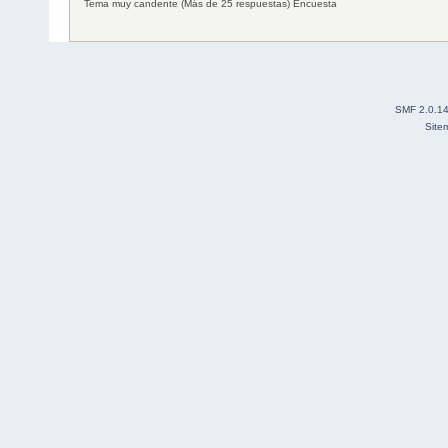
Tema muy candente (Más de 25 respuestas)
Encuesta
SMF 2.0.1
Site