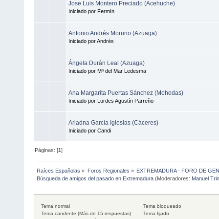
Jose Luis Montero Preciado (Acehuche)
Iniciado por Fermín
Antonio Andrés Moruno (Azuaga)
Iniciado por Andrés
Ángela Durán Leal (Azuaga)
Iniciado por Mª del Mar Ledesma
Ana Margarita Puertas Sánchez (Mohedas)
Iniciado por Lurdes Agustín Parreño
Ariadna García Iglesias (Cáceres)
Iniciado por Candi
Páginas: [
1
]
Raíces Españolas
»
Foros Regionales
»
EXTREMADURA - FORO DE GE
Búsqueda de amigos del pasado en Extremadura
(Moderadores:
Manuel Tri
Tema normal
Tema bloqueado
Tema candente (Más de 15 respuestas)
Tema fijado