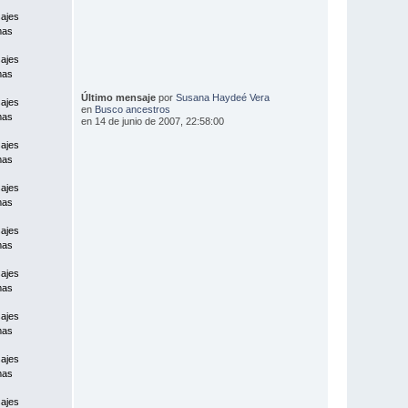
ajes
mas
ajes
mas
Último mensaje
por
Susana Haydeé Vera
ajes
en
Busco ancestros
mas
en 14 de junio de 2007, 22:58:00
ajes
mas
ajes
mas
ajes
mas
ajes
mas
ajes
mas
ajes
mas
ajes