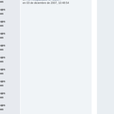
mas
en 03 de diciembre de 2007, 10:48:54
ajes
mas
ajes
mas
ajes
mas
ajes
mas
ajes
mas
ajes
mas
ajes
mas
ajes
mas
ajes
mas