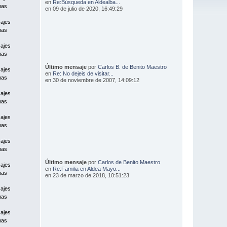
en
Re:Búsqueda en Aldealba...
mas
en 09 de julio de 2020, 16:49:29
ajes
mas
ajes
mas
Último mensaje
por
Carlos B. de Benito Maestro
ajes
en
Re: No dejeis de visitar...
mas
en 30 de noviembre de 2007, 14:09:12
ajes
mas
ajes
mas
ajes
mas
Último mensaje
por
Carlos de Benito Maestro
ajes
en
Re:Familia en Aldea Mayo...
mas
en 23 de marzo de 2018, 10:51:23
ajes
mas
ajes
mas