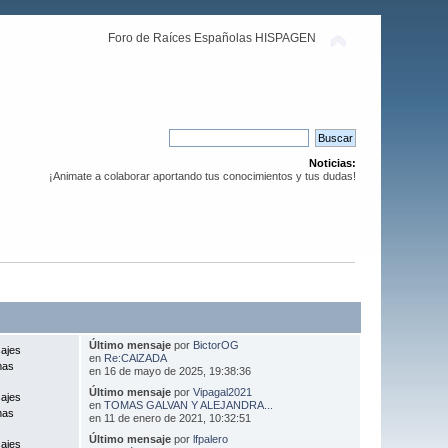
Foro de Raíces Españolas HISPAGEN
Noticias:
¡Animate a colaborar aportando tus conocimientos y tus dudas!
Último mensaje
por
BictorOG
ajes
en
Re:CAlZADA
mas
en 16 de mayo de 2025, 19:38:36
Último mensaje
por
Vipagal2021
ajes
en
TOMAS GALVAN Y ALEJANDRA...
mas
en 11 de enero de 2021, 10:32:51
Último mensaje
por
lfpalero
ajes