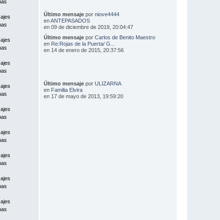
mas
Último mensaje
por
niove4444
ajes
en
ANTEPASADOS
mas
en 09 de diciembre de 2019, 20:04:47
Último mensaje
por
Carlos de Benito Maestro
ajes
en
Re:Rojas de la Puerta/ G...
mas
en 14 de enero de 2015, 20:37:56
ajes
mas
Último mensaje
por
ULIZARNA
ajes
en
Familia Elvira
mas
en 17 de mayo de 2013, 19:59:20
ajes
mas
ajes
mas
ajes
mas
ajes
mas
ajes
mas