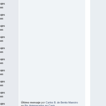
ajes
mas
ajes
mas
ajes
mas
ajes
mas
ajes
mas
ajes
mas
ajes
mas
ajes
mas
ajes
mas
Último mensaje
por
Carlos B. de Benito Maestro
ajes
en
Re: Antepasados en Castr...