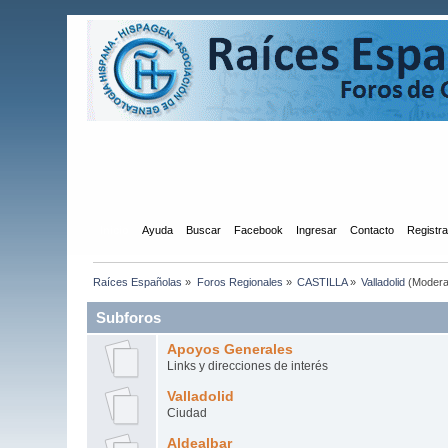
Inicio
Ayuda
Buscar
Facebook
Ingresar
Contacto
Registr
Raíces Españolas
»
Foros Regionales
»
CASTILLA
»
Valladolid
(Modera
Subforos
Apoyos Generales
Links y direcciones de interés
Valladolid
Ciudad
Aldealbar