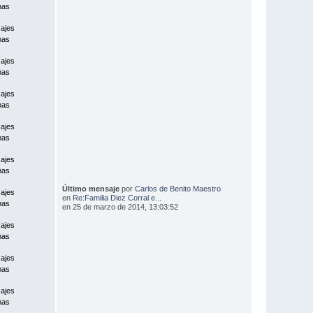
mas
ajes
mas
ajes
mas
ajes
mas
ajes
mas
ajes
mas
Último mensaje
por
Carlos de Benito Maestro
ajes
en
Re:Familia Diez Corral e...
mas
en 25 de marzo de 2014, 13:03:52
ajes
mas
ajes
mas
ajes
mas