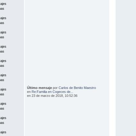
ajes
mas
ajes
mas
ajes
mas
ajes
mas
ajes
mas
ajes
mas
Último mensaje
por
Carlos de Benito Maestro
ajes
en
Re:Familia en Cogeces de...
mas
en 23 de marzo de 2018, 10:52:36
ajes
mas
ajes
mas
ajes