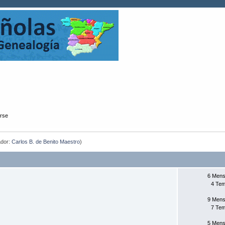
arse
dor:
Carlos B. de Benito Maestro
)
6 Mens
4 Te
9 Mens
7 Te
5 Mens