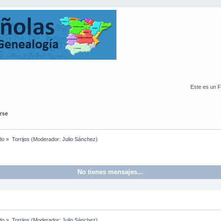
Este es un 
arse
do
»
Torrijos
(Moderador:
Julio Sánchez
)
No tienes mensajes...
do
»
Torrijos
(Moderador:
Julio Sánchez
)