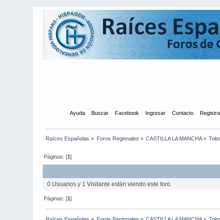
Inicio
Ayuda
Buscar
Facebook
Ingresar
Contacto
Registr
Raíces Españolas
»
Foros Regionales
»
CASTILLA LA MANCHA
»
Tole
Páginas: [
1
]
0 Usuarios y 1 Visitante están viendo este foro.
Páginas: [
1
]
Raíces Españolas
»
Foros Regionales
»
CASTILLA LA MANCHA
»
Tole