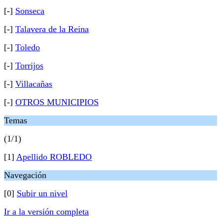
[-]
Sonseca
[-]
Talavera de la Reina
[-]
Toledo
[-]
Torrijos
[-]
Villacañas
[-]
OTROS MUNICIPIOS
Temas
(1/1)
[1]
Apellido ROBLEDO
Navegación
[0]
Subir un nivel
Ir a la versión completa