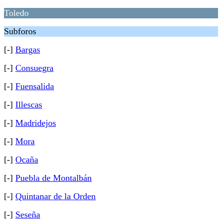
Toledo
Subforos
[-]
Bargas
[-]
Consuegra
[-]
Fuensalida
[-]
Illescas
[-]
Madridejos
[-]
Mora
[-]
Ocaña
[-]
Puebla de Montalbán
[-]
Quintanar de la Orden
[-]
Seseña