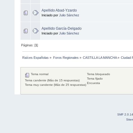
Apellido Abad-Yzardo
Iniciado por
Julio Sánchez
Apellido García-Delgado
Iniciado por
Julio Sánchez
Páginas: [
1
]
Raíces Españolas
»
Foros Regionales
»
CASTILLA LA MANCHA
»
Ciudad 
Tema normal
Tema bloqueado
Tema fijado
Tema candente (Más de 15 respuestas)
Encuesta
Tema muy candente (Más de 25 respuestas)
SMF 2.0.1
Site