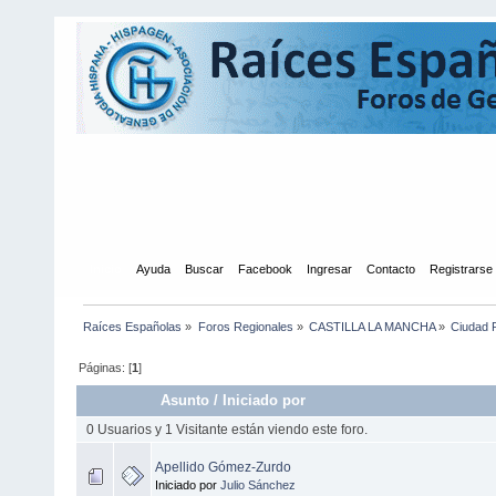
Inicio
Ayuda
Buscar
Facebook
Ingresar
Contacto
Registrarse
Raíces Españolas
»
Foros Regionales
»
CASTILLA LA MANCHA
»
Ciudad 
Páginas: [
1
]
Asunto
/
Iniciado por
0 Usuarios y 1 Visitante están viendo este foro.
Apellido Gómez-Zurdo
Iniciado por
Julio Sánchez