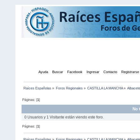
Inicio
Ayuda
Buscar
Facebook
Ingresar
Contacto
Registrarse
Raíces Españolas
»
Foros Regionales
»
CASTILLA LA MANCHA
»
Albacet
Páginas: [
1
]
No 
0 Usuarios y 1 Visitante están viendo este foro.
Páginas: [
1
]
Raíces Españolas
»
Foros Regionales
»
CASTILLA LA MANCHA
»
Albacet