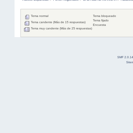
Tema normal
Tema bloqueado
Tema fijado
Tema candente (Más de 15 respuestas)
Encuesta
Tema muy candente (Más de 25 respuestas)
SMF 2.0.1
Site