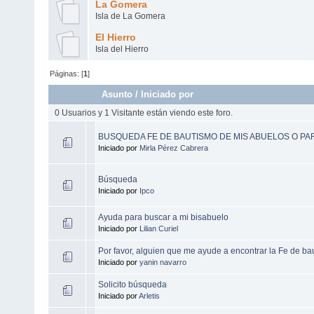
La Gomera
Isla de La Gomera
El Hierro
Isla del Hierro
Páginas: [
1
]
Asunto
/
Iniciado por
0 Usuarios y 1 Visitante están viendo este foro.
BUSQUEDA FE DE BAUTISMO DE MIS ABUELOS O PA
Iniciado por
Mirla Pérez Cabrera
Búsqueda
Iniciado por
Ipco
Ayuda para buscar a mi bisabuelo
Iniciado por
Lilian Curiel
Por favor, alguien que me ayude a encontrar la Fe de b
Iniciado por
yanin navarro
Solicito búsqueda
Iniciado por
Arletis