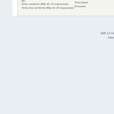
Tema fijado
Tema candente (Más de 15 respuestas)
Encuesta
Tema muy candente (Más de 25 respuestas)
SMF 2.0.1
Site