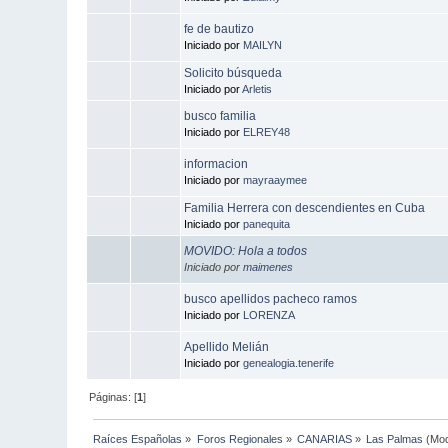
fe de bautizo
Iniciado por
MAILYN
Solicito búsqueda
Iniciado por
Arletis
busco familia
Iniciado por
ELREY48
informacion
Iniciado por
mayraaymee
Familia Herrera con descendientes en Cuba
Iniciado por
panequita
MOVIDO: Hola a todos
Iniciado por
maimenes
busco apellidos pacheco ramos
Iniciado por
LORENZA
Apellido Melián
Iniciado por
genealogia.tenerife
Páginas: [
1
]
Raíces Españolas
»
Foros Regionales
»
CANARIAS
»
Las Palmas
(Mod