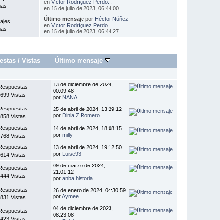
en
Víctor Rodríguez Perdo...
mas
en 15 de julio de 2023, 06:44:00
Último mensaje
por
Héctor Núñez
ajes
en
Víctor Rodríguez Perdo...
mas
en 15 de julio de 2023, 06:44:27
estas
/
Vistas
Último mensaje
13 de diciembre de 2024,
Respuestas
00:09:48
.699 Vistas
por
NANA
Respuestas
25 de abril de 2024, 13:29:12
por
Dinia Z Romero
.858 Vistas
Respuestas
14 de abril de 2024, 18:08:15
por
milly
.768 Vistas
Respuestas
13 de abril de 2024, 19:12:50
por
Luise93
.614 Vistas
09 de marzo de 2024,
Respuestas
21:01:12
.444 Vistas
por
anba.historia
Respuestas
26 de enero de 2024, 04:30:59
por
Aymee
.831 Vistas
04 de diciembre de 2023,
Respuestas
08:23:08
.423 Vistas