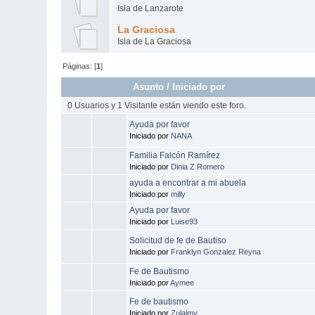
Isla de Lanzarote
La Graciosa
Isla de La Graciosa
Páginas: [
1
]
Asunto
/
Iniciado por
0 Usuarios y 1 Visitante están viendo este foro.
Ayuda por favor
Iniciado por
NANA
Familia Falcón Ramírez
Iniciado por
Dinia Z Romero
ayuda a encontrar a mi abuela
Iniciado por
milly
Ayuda por favor
Iniciado por
Luise93
Solicitud de fe de Bautiso
Iniciado por
Franklyn Gonzalez Reyna
Fe de Bautismo
Iniciado por
Aymee
Fe de bautismo
Iniciado por
Zulaimy