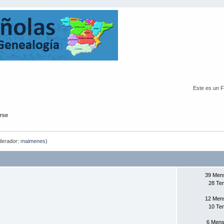
Este es un 
arse
erador:
maimenes
)
39 Men
28 Te
12 Men
10 Te
6 Mens