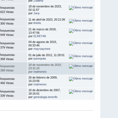
por
Zulaimy
18 de noviembre de 2023,
Respuestas
02:11:57
.622 Vistas
por
Jany
Respuestas
11 de abril de 2023, 20:21:06
por
Arletis
.300 Vistas
21 de marzo de 2018,
Respuestas
13:47:56
.949 Vistas
por
ELREY48
04 de agosto de 2015,
Respuestas
00:33:46
.379 Vistas
por
mayraaymee
Respuestas
01 de julio de 2012, 11:28:01
por
panequita
.358 Vistas
18 de noviembre de 2010,
Respuestas
23:31:25
.399 Vistas
por
maimenes
26 de febrero de 2009,
Respuestas
15:23:56
.456 Vistas
por
maimenes
16 de diciembre de 2007,
Respuestas
18:16:01
.339 Vistas
por
genealogia.tenerife