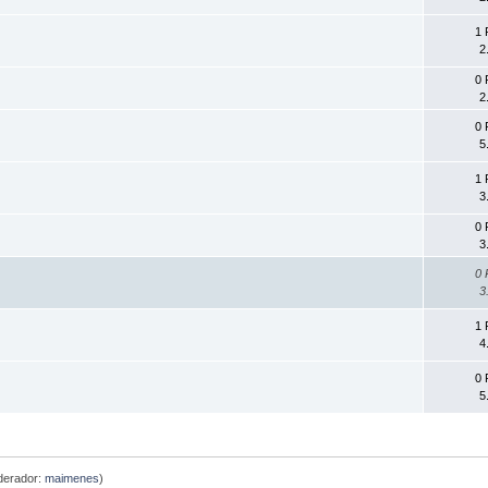
1 
2
0 
2
0 
5
1 
3
0 
3
0 
3
1 
4
0 
5
erador:
maimenes
)