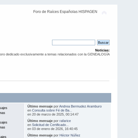
Foro de Raíces Españolas HISPAGEN
Noticias:
Foro dedicado exclusivamente a temas relacionados con la GENEALOGÍA
Último mensaje
por
Andrea Bermudez Aramburo
sajes
en
Consulta sobre Fé de Ba...
mas
en 20 de marzo de 2025, 00:14:47
Último mensaje
por
rafarice
sajes
en
Solicitud de Certificado...
mas
en 03 de enero de 2026, 16:40:45
Último mensaje
por
Héctor Núñez
ajes