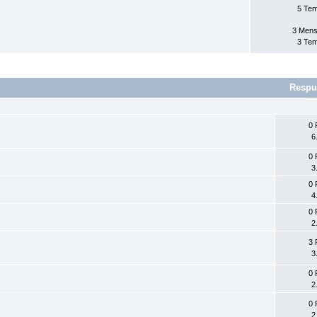
5 Te
3 Mens
3 Te
Respu
0 
6
0 
3
0 
4
0 
2
3 
3
0 
2
0 
2