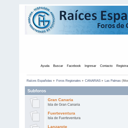
Inicio
Ayuda
Buscar
Facebook
Ingresar
Contacto
Registr
Raíces Españolas
»
Foros Regionales
»
CANARIAS
»
Las Palmas
(Mod
Subforos
Gran Canaria
Isla de Gran Canaria
Fuerteventura
Isla de Fuerteventura
Lanzarote