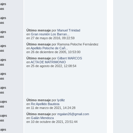
ajes
mas
ajes
mas
Último mensaje
por
Manuel Trinidad
ajes
en
Gran reunión Los Barran...
mas
en 27 de mayo de 2016, 09:22:59
Último mensaje
por Ramona Peloche Fernández
ajes
en
Apellido Peloche de Cañ...
mas
en 26 de diciembre de 2005, 10:53:00
Último mensaje
por
Gilbert MARCOS
ajes
en
ACTA DE MATRIMONIO
mas
en 25 de agosto de 2022, 12:08:54
ajes
mas
ajes
mas
Último mensaje
por
lydiliz
sajes
en
Re:Apellido Bautista
mas
en 11 de marzo de 2021, 14:24:28
Último mensaje
por
mgalan26@gmail.com
sajes
en
Galán Mendoza
mas
en 10 de octubre de 2021, 23:51:44
ajes