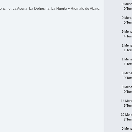
0 Mens
oncino, La Acena, La Dehesilla, La Huerta y Riomalo de Abajo.
0 Te
0 Mens
0 Te
9 Mens
4 Te
1 Mens
1 Te
1 Mens
1 Te
0 Mens
0 Te
0 Mens
0 Te
14 Men
5 Te
19 Men
7 Te
0 Mens