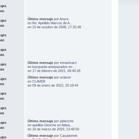
ajes
mas
Último mensaje
por
Anyre
ajes
en
Re: Apellido Marcos de A...
mas
en 15 de octubre de 2008, 17:32:48
ajes
mas
ajes
mas
Último mensaje
por
inmaetxarri
ajes
en
busqueda antepasados en ...
mas
en 17 de febrero de 2021, 08:40:28
Último mensaje
por
oclaver
ajes
en
CLAVER
mas
en 09 de enero de 2022, 20:18:44
ajes
mas
ajes
mas
Último mensaje
por
pidenche
ajes
en
apellido Denche en Aldea...
mas
en 16 de marzo de 2020, 13:48:50
Último mensaje
por
Casadomet
ajes