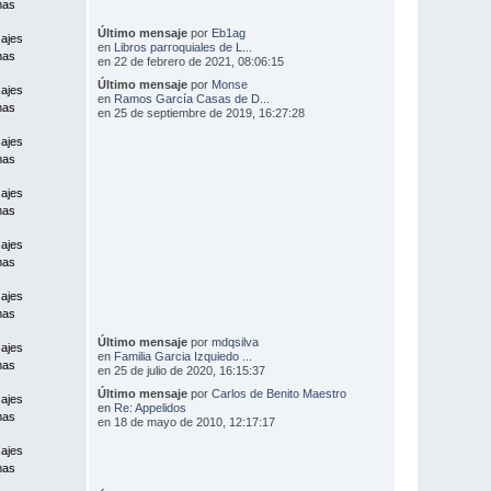
mas
Último mensaje
por
Eb1ag
ajes
en
Libros parroquiales de L...
mas
en 22 de febrero de 2021, 08:06:15
Último mensaje
por
Monse
ajes
en
Ramos García Casas de D...
mas
en 25 de septiembre de 2019, 16:27:28
ajes
mas
ajes
mas
ajes
mas
ajes
mas
Último mensaje
por
mdqsilva
ajes
en
Familia Garcia Izquiedo ...
mas
en 25 de julio de 2020, 16:15:37
Último mensaje
por
Carlos de Benito Maestro
ajes
en
Re: Appelidos
mas
en 18 de mayo de 2010, 12:17:17
ajes
mas