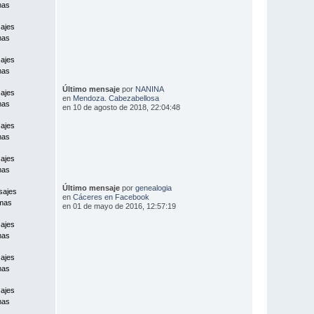
mas
ajes
mas
ajes
mas
Último mensaje
por
NANINA
ajes
en
Mendoza. Cabezabellosa
mas
en 10 de agosto de 2018, 22:04:48
ajes
mas
ajes
mas
Último mensaje
por
genealogia
sajes
en
Cáceres en Facebook
mas
en 01 de mayo de 2016, 12:57:19
ajes
mas
ajes
mas
ajes
mas