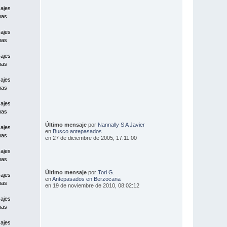
ajes
mas
ajes
mas
ajes
mas
ajes
mas
ajes
mas
Último mensaje
por
Nannally S A Javier
ajes
en
Busco antepasados
mas
en 27 de diciembre de 2005, 17:11:00
ajes
mas
Último mensaje
por
Tori G.
ajes
en
Antepasados en Berzocana
mas
en 19 de noviembre de 2010, 08:02:12
ajes
mas
ajes