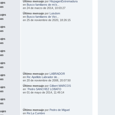
Último mensaje
por
HispagenExtremadura
ajes
en
Busco familiares de mi b...
mas
en 24 de marzo de 2014, 10:03:27
Último mensaje
por
Luisdom
sajes
en
Busco familiares de Vict...
mas
en 25 de noviembre de 2020, 18:26:15
ajes
mas
ajes
mas
ajes
mas
ajes
mas
Último mensaje
por
LABRADOR
ajes
en
Re: Apellido Labrador de...
mas
en 20 de noviembre de 2008, 20:07:50
Último mensaje
por
Gilbert MARCOS
ajes
en
¨Pedro SANCHEZ LOBATO
mas
en 01 de mayo de 2014, 11:49:14
ajes
mas
Último mensaje
por
Pedro de Miguel
sajes
en
Re:La Cumbre