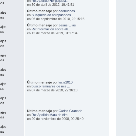
en
Re: Apellido Herguijuela...
mas
en 30 de abril de 2012, 19:41:51
Último mensaje
por
cachuchos
ajes
en
Busqueda de antepasados
mas
en 06 de septiembre de 2010, 22:15:16
Último mensaje
por
Jesús Elías
ajes
en
Re:Información sobre ab...
mas
en 13 de marzo de 2019, 01:17:34
ajes
mas
ajes
mas
ajes
mas
Último mensaje
por
lucia2010
ajes
en
busco familiares de mis ...
mas
en 07 de marzo de 2010, 22:36:13
ajes
mas
Último mensaje
por
Carlos Granado
ajes
en
Re: Apellido Mata de Alm...
mas
en 20 de noviembre de 2008, 00:25:40
ajes
mas