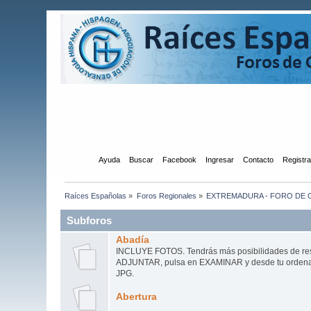
Inicio
Ayuda
Buscar
Facebook
Ingresar
Contacto
Registr
Raíces Españolas
»
Foros Regionales
»
EXTREMADURA - FORO DE 
Subforos
Abadía
INCLUYE FOTOS. Tendrás más posibilidades de resp
ADJUNTAR, pulsa en EXAMINAR y desde tu ordenado
JPG.
Abertura