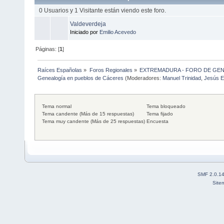
0 Usuarios y 1 Visitante están viendo este foro.
Valdeverdeja
Iniciado por
Emilio Acevedo
Páginas: [
1
]
Raíces Españolas
»
Foros Regionales
»
EXTREMADURA - FORO DE GE
Genealogía en pueblos de Cáceres
(Moderadores:
Manuel Trinidad
,
Jesús E
Tema normal
Tema bloqueado
Tema candente (Más de 15 respuestas)
Tema fijado
Tema muy candente (Más de 25 respuestas)
Encuesta
SMF 2.0.1
Site