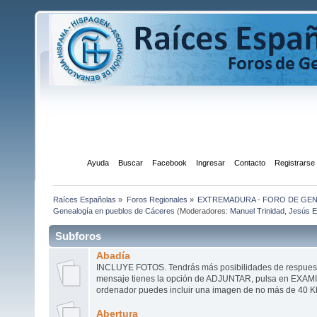
Inicio
Ayuda
Buscar
Facebook
Ingresar
Contacto
Registrarse
Raíces Españolas
»
Foros Regionales
»
EXTREMADURA - FORO DE GE
Genealogía en pueblos de Cáceres
(Moderadores:
Manuel Trinidad
,
Jesús E
Subforos
Abadía
INCLUYE FOTOS. Tendrás más posibilidades de respuesta
mensaje tienes la opción de ADJUNTAR, pulsa en EXAM
ordenador puedes incluir una imagen de no más de 40 Kb
Abertura