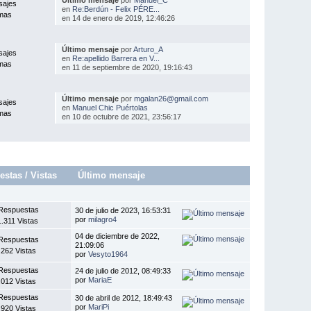
sajes
en
Re:Berdún - Felix PÉRE...
mas
en 14 de enero de 2019, 12:46:26
Último mensaje
por
Arturo_A
sajes
en
Re:apellido Barrera en V...
mas
en 11 de septiembre de 2020, 19:16:43
Último mensaje
por
mgalan26@gmail.com
sajes
en
Manuel Chic Puértolas
mas
en 10 de octubre de 2021, 23:56:17
estas
/
Vistas
Último mensaje
Respuestas
30 de julio de 2023, 16:53:31
por
milagro4
.311 Vistas
04 de diciembre de 2022,
Respuestas
21:09:06
.262 Vistas
por
Vesyto1964
Respuestas
24 de julio de 2012, 08:49:33
por
MariaE
.012 Vistas
Respuestas
30 de abril de 2012, 18:49:43
por
MariPi
.920 Vistas