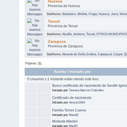
Huesca
Provincia de Huesca
Subforos
:
Barbastro
,
Binéfar
,
Fraga
,
Huesca
,
Jaca
,
Mon
Teruel
Provincia de Teruel
Subforos
:
Alcañiz
,
Andorra
,
Teruel
,
OTROS MUNICIPIO
Zaragoza
Provincia de Zaragoza
Subforos
:
Almunia de Doña Godina
,
Calatayud
,
Caspe
,
E
Páginas: [
1
]
Asunto
/
Iniciado por
0 Usuarios y 1 Visitante están viendo este foro.
Busco certificado de nacimiento de Serafin Igles
Iniciado por
Tamara Alarcon Cabrales
Certificado de nacimiento
Iniciado por
Vesyto1964
Familia Torres Cuervo
Iniciado por
MariaE
Modesta Miedes
Iniciado por
MariPi