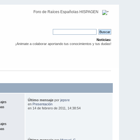
Foro de Raíces Españolas HISPAGEN
Noticias:
¡Animate a colaborar aportando tus conocimientos y tus dudas!
Último mensaje
por
jepsre
ajes
en
Presentación
mas
en 14 de febrero de 2011, 14:38:54
ajes
mas
Último mensaje
por
Manuel_C