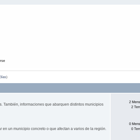
arse
lías
)
2 Mens
as. También, informaciones que abarquen distintos municipios
2 Te
0 Mens
en un municipio concreto o que afectan a varios de la región.
0 Te