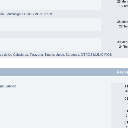
26 Men
15 Te
zón
,
Sabiñánigo
,
OTROS MUNICIPIOS
38 Men
22 Te
S
30 Men
24 Te
jea de los Caballeros
,
Tarazona
,
Tauste
,
Utebo
,
Zaragoza
,
OTROS MUNICIPIOS
Respu
ias Garrido
1 
31
0 
5
0 
7
0 
4