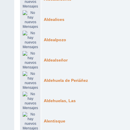
Aldealices
Aldealpozo
Aldealseñor
Aldehuela de Periáñez
Aldehuelas, Las
Alentisque