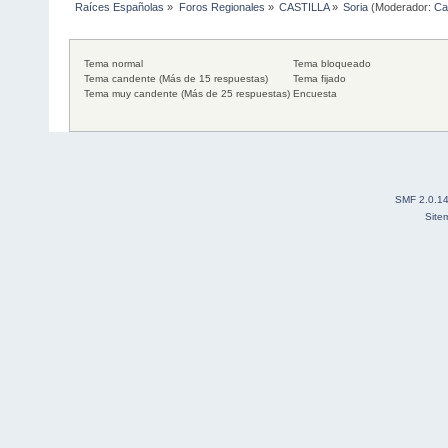
Raíces Españolas
»
Foros Regionales
»
CASTILLA
»
Soria
(Moderador:
Ca
Tema normal
Tema bloqueado
Tema candente (Más de 15 respuestas)
Tema fijado
Tema muy candente (Más de 25 respuestas)
Encuesta
SMF 2.0.1
Site