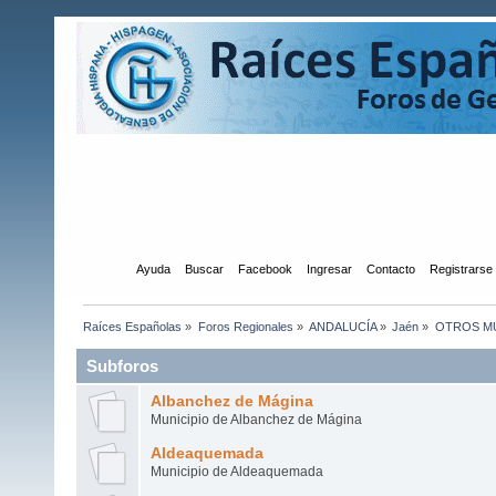
Inicio
Ayuda
Buscar
Facebook
Ingresar
Contacto
Registrarse
Raíces Españolas
»
Foros Regionales
»
ANDALUCÍA
»
Jaén
»
OTROS MU
Subforos
Albanchez de Mágina
Municipio de Albanchez de Mágina
Aldeaquemada
Municipio de Aldeaquemada