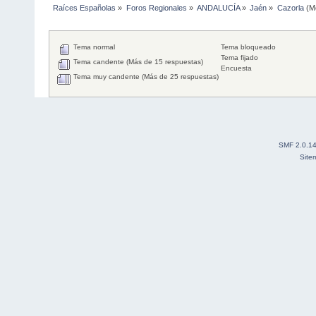
Raíces Españolas
»
Foros Regionales
»
ANDALUCÍA
»
Jaén
»
Cazorla
(M
Tema normal
Tema bloqueado
Tema fijado
Tema candente (Más de 15 respuestas)
Encuesta
Tema muy candente (Más de 25 respuestas)
SMF 2.0.1
Site