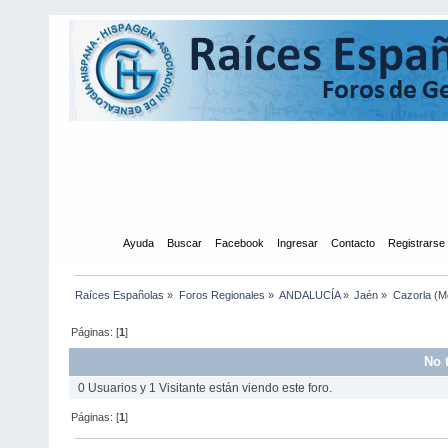
Inicio
Ayuda
Buscar
Facebook
Ingresar
Contacto
Registrarse
Raíces Españolas
»
Foros Regionales
»
ANDALUCÍA
»
Jaén
»
Cazorla
(M
Páginas: [
1
]
No 
0 Usuarios y 1 Visitante están viendo este foro.
Páginas: [
1
]