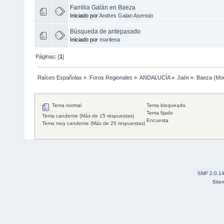
Familia Galán en Baeza
Iniciado por
Andres Galan Asensio
Búsqueda de antepasado
Iniciado por
marilena
Páginas: [
1
]
Raíces Españolas
»
Foros Regionales
»
ANDALUCÍA
»
Jaén
»
Baeza
(Mod
Tema normal
Tema bloqueado
Tema fijado
Tema candente (Más de 15 respuestas)
Encuesta
Tema muy candente (Más de 25 respuestas)
SMF 2.0.1
Site