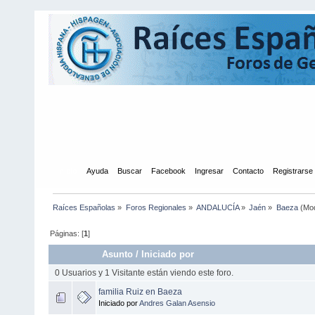
Inicio
Ayuda
Buscar
Facebook
Ingresar
Contacto
Registrarse
Raíces Españolas
»
Foros Regionales
»
ANDALUCÍA
»
Jaén
»
Baeza
(Mod
Páginas: [
1
]
Asunto
/
Iniciado por
0 Usuarios y 1 Visitante están viendo este foro.
familia Ruiz en Baeza
Iniciado por
Andres Galan Asensio