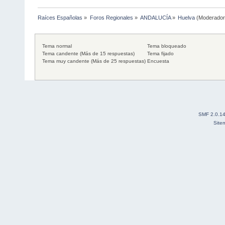
Raíces Españolas
»
Foros Regionales
»
ANDALUCÍA
»
Huelva
(Moderado
Tema normal
Tema bloqueado
Tema candente (Más de 15 respuestas)
Tema fijado
Tema muy candente (Más de 25 respuestas)
Encuesta
SMF 2.0.1
Site