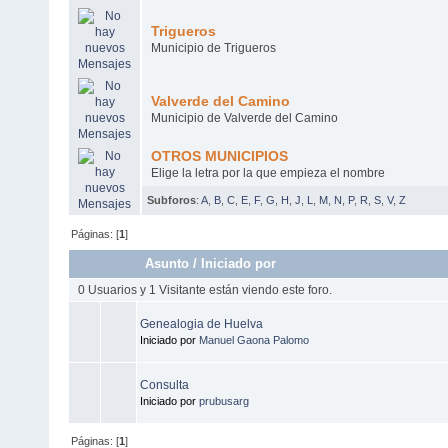
Trigueros
Municipio de Trigueros
Valverde del Camino
Municipio de Valverde del Camino
OTROS MUNICIPIOS
Elige la letra por la que empieza el nombre
Subforos
:
A
,
B
,
C
,
E
,
F
,
G
,
H
,
J
,
L
,
M
,
N
,
P
,
R
,
S
,
V
,
Z
Páginas: [
1
]
Asunto
/
Iniciado por
0 Usuarios y 1 Visitante están viendo este foro.
Genealogia de Huelva
Iniciado por
Manuel Gaona Palomo
Consulta
Iniciado por
prubusarg
Páginas: [
1
]