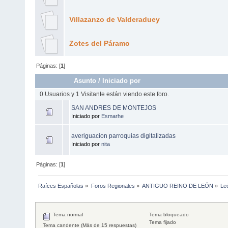
Villazanzo de Valderaduey
Zotes del Páramo
Páginas: [
1
]
Asunto
/
Iniciado por
0 Usuarios y 1 Visitante están viendo este foro.
SAN ANDRES DE MONTEJOS
Iniciado por
Esmarhe
averiguacion parroquias digitalizadas
Iniciado por
nita
Páginas: [
1
]
Raíces Españolas
»
Foros Regionales
»
ANTIGUO REINO DE LEÓN
»
Le
Tema normal
Tema bloqueado
Tema fijado
Tema candente (Más de 15 respuestas)