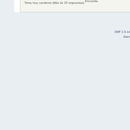
Encuesta
Tema muy candente (Más de 25 respuestas)
SMF 2.0.1
Site