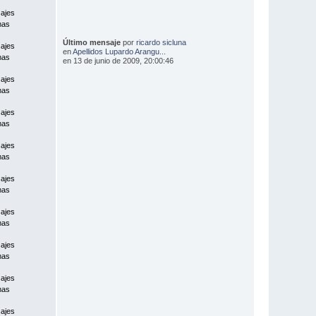
ajes
mas
Último mensaje
por
ricardo sicluna
ajes
en
Apellidos Lupardo Arangu...
mas
en 13 de junio de 2009, 20:00:46
ajes
mas
ajes
mas
ajes
mas
ajes
mas
ajes
mas
ajes
mas
ajes
mas
ajes