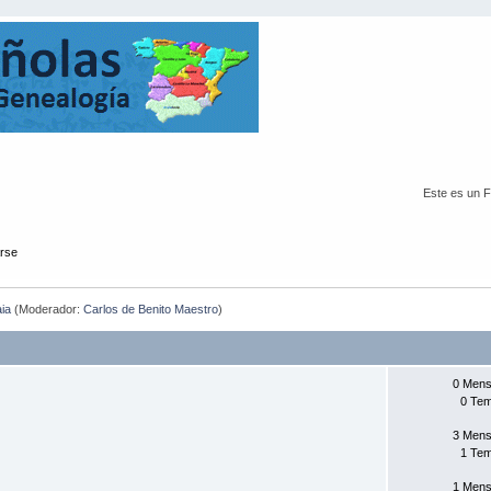
Este es un 
arse
aia
(Moderador:
Carlos de Benito Maestro
)
0 Mens
0 Te
3 Mens
1 Te
1 Mens