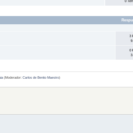
0 Te
Respu
3 
9
0 
3
aia
(Moderador:
Carlos de Benito Maestro
)