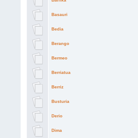
Barrika
Basauri
Bedia
Berango
Bermeo
Berriatua
Berriz
Busturia
Derio
Dima