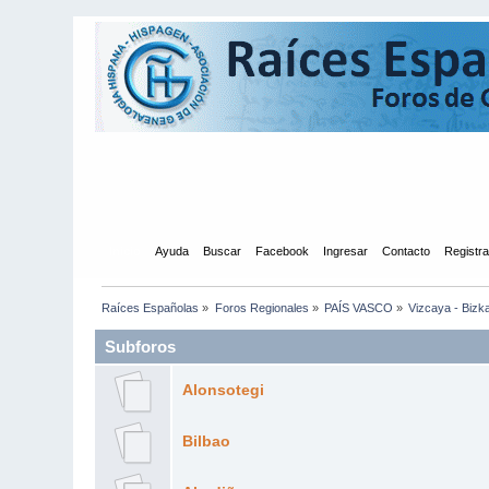
Inicio
Ayuda
Buscar
Facebook
Ingresar
Contacto
Registr
Raíces Españolas
»
Foros Regionales
»
PAÍS VASCO
»
Vizcaya - Bizk
Subforos
Alonsotegi
Bilbao