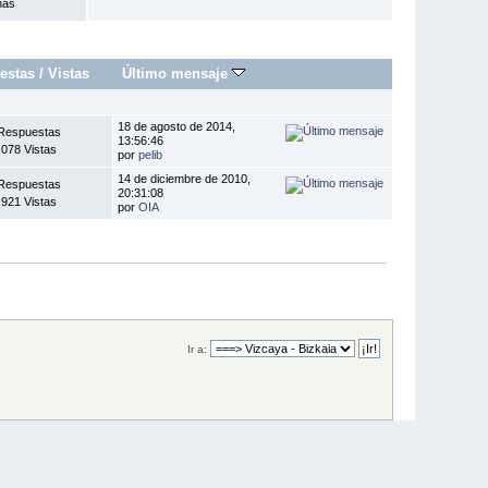
mas
estas
/
Vistas
Último mensaje
18 de agosto de 2014,
Respuestas
13:56:46
.078 Vistas
por
pelib
14 de diciembre de 2010,
Respuestas
20:31:08
.921 Vistas
por
OIA
Ir a: