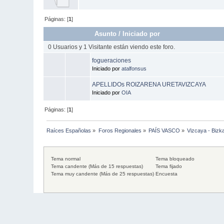
Páginas: [
1
]
Asunto
/
Iniciado por
0 Usuarios y 1 Visitante están viendo este foro.
fogueraciones
Iniciado por
atalfonsus
APELLIDOs ROIZARENA URETAVIZCAYA
Iniciado por
OIA
Páginas: [
1
]
Raíces Españolas
»
Foros Regionales
»
PAÍS VASCO
»
Vizcaya - Bizk
Tema normal
Tema bloqueado
Tema candente (Más de 15 respuestas)
Tema fijado
Tema muy candente (Más de 25 respuestas)
Encuesta