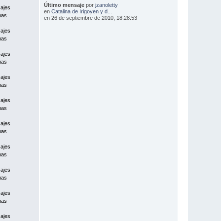
Último mensaje
por
jzanoletty
ajes
en
Catalina de Irigoyen y d...
mas
en 26 de septiembre de 2010, 18:28:53
ajes
mas
ajes
mas
ajes
mas
ajes
mas
ajes
mas
ajes
mas
ajes
mas
ajes
mas
ajes