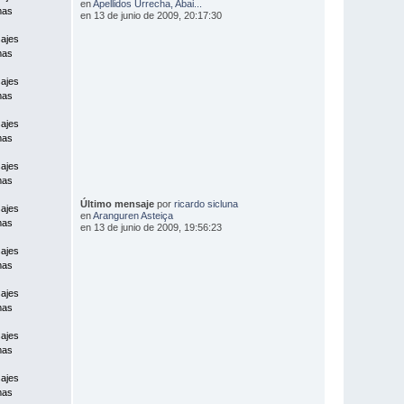
en
Apellidos Urrecha, Abai...
mas
en 13 de junio de 2009, 20:17:30
ajes
mas
ajes
mas
ajes
mas
ajes
mas
Último mensaje
por
ricardo sicluna
ajes
en
Aranguren Asteiça
mas
en 13 de junio de 2009, 19:56:23
ajes
mas
ajes
mas
ajes
mas
ajes
mas