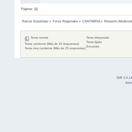
Páginas: [
1
]
Raíces Españolas
»
Foros Regionales
»
CANTABRIA
»
Riotuerto
(Moderad
Tema normal
Tema bloqueado
Tema fijado
Tema candente (Más de 15 respuestas)
Encuesta
Tema muy candente (Más de 25 respuestas)
SMF 2.0.1
Site