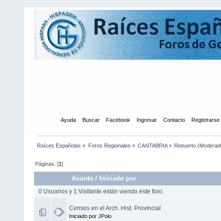
Inicio
Ayuda
Buscar
Facebook
Ingresar
Contacto
Registrarse
Raíces Españolas
»
Foros Regionales
»
CANTABRIA
»
Riotuerto
(Moderad
Páginas: [
1
]
Asunto
/
Iniciado por
0 Usuarios y 1 Visitante están viendo este foro.
Censos en el Arch. Hist. Provincial
Iniciado por JPolo