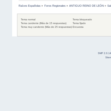
Raíces Españolas
»
Foros Regionales
»
ANTIGUO REINO DE LEÓN
»
Sa
Tema normal
Tema bloqueado
Tema candente (Más de 15 respuestas)
Tema fijado
Tema muy candente (Más de 25 respuestas)
Encuesta
SMF 2.0.1
Site