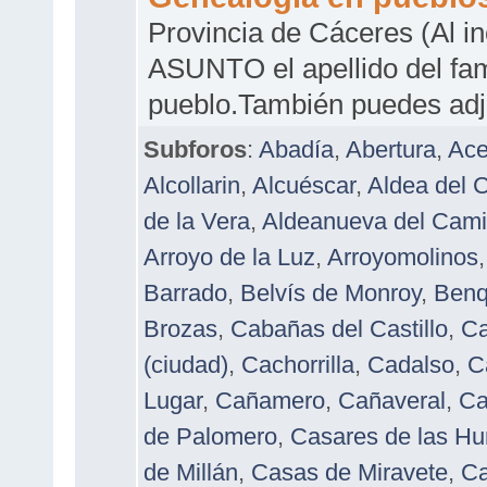
Provincia de Cáceres (Al i
ASUNTO el apellido del fam
pueblo.También puedes adj
Subforos
:
Abadía
,
Abertura
,
Ac
Alcollarin
,
Alcuéscar
,
Aldea del 
de la Vera
,
Aldeanueva del Cam
Arroyo de la Luz
,
Arroyomolinos
Barrado
,
Belvís de Monroy
,
Benq
Brozas
,
Cabañas del Castillo
,
Ca
(ciudad)
,
Cachorrilla
,
Cadalso
,
C
Lugar
,
Cañamero
,
Cañaveral
,
Ca
de Palomero
,
Casares de las Hu
de Millán
,
Casas de Miravete
,
Ca