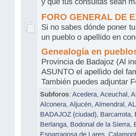
y que tus consultas sean m
FORO GENERAL DE 
Si no sabes dónde poner tu
un pueblo o apellido en conc
Genealogía en pueblo
Provincia de Badajoz (Al in
ASUNTO el apellido del fami
También puedes adjuntar 
Subforos
:
Acedera
,
Aceuchal
,
A
Alconera
,
Aljucén
,
Almendral
,
A
BADAJOZ (ciudad)
,
Barcarrota
,
Berlanga
,
Bodonal de la Sierra
,
Esparragosa de Lares
,
Calamon