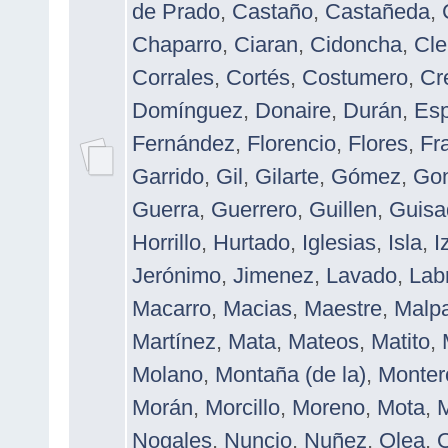
de Prado
,
Castaño
,
Castañeda
,
Chaparro
,
Ciaran
,
Cidoncha
,
Cl
Corrales
,
Cortés
,
Costumero
,
Cr
Domínguez
,
Donaire
,
Durán
,
Esp
Fernández
,
Florencio
,
Flores
,
Fr
Garrido
,
Gil
,
Gilarte
,
Gómez
,
Gon
Guerra
,
Guerrero
,
Guillen
,
Guisa
Horrillo
,
Hurtado
,
Iglesias
,
Isla
,
I
Jerónimo
,
Jimenez
,
Lavado
,
Lab
Macarro
,
Macias
,
Maestre
,
Malpa
Martínez
,
Mata
,
Mateos
,
Matito
,
Molano
,
Montaña (de la)
,
Monter
Morán
,
Morcillo
,
Moreno
,
Mota
,
Nogales
,
Nuncio
,
Nuñez
,
Olea
,
O