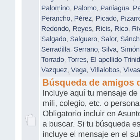
Palomino
,
Palomo
,
Paniagua
,
Pa
Perancho
,
Pérez
,
Picado
,
Pizarr
Redondo
,
Reyes
,
Ricis
,
Rico
,
Ri
Salgado
,
Salguero
,
Salor
,
Sánch
Serradilla
,
Serrano
,
Silva
,
Simón
Torrado
,
Torres
,
El apellido Trin
Vazquez
,
Vega
,
Villalobos
,
Viva
Búsqueda de amigos d
Incluye aquí tu mensaje de 
mili, colegio, etc. o perso
Obligatorio incluir en Asun
a buscar. Si tu búsqueda es
incluye el mensaje en el su