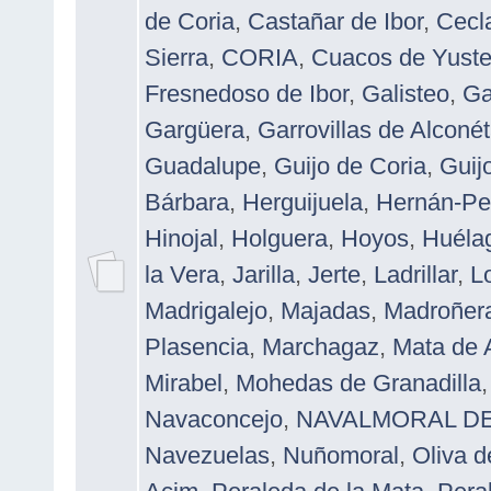
de Coria
,
Castañar de Ibor
,
Cecl
Sierra
,
CORIA
,
Cuacos de Yust
Fresnedoso de Ibor
,
Galisteo
,
Ga
Gargüera
,
Garrovillas de Alconét
Guadalupe
,
Guijo de Coria
,
Guij
Bárbara
,
Herguijuela
,
Hernán-Pe
Hinojal
,
Holguera
,
Hoyos
,
Huéla
la Vera
,
Jarilla
,
Jerte
,
Ladrillar
,
L
Madrigalejo
,
Majadas
,
Madroñer
Plasencia
,
Marchagaz
,
Mata de 
Mirabel
,
Mohedas de Granadilla
Navaconcejo
,
NAVALMORAL DE
Navezuelas
,
Nuñomoral
,
Oliva d