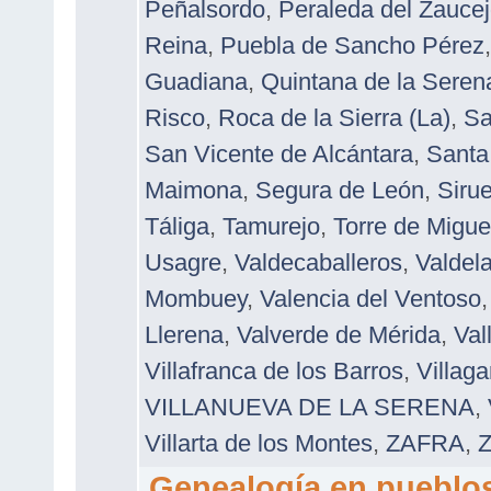
Peñalsordo
,
Peraleda del Zauce
Reina
,
Puebla de Sancho Pérez
Guadiana
,
Quintana de la Seren
Risco
,
Roca de la Sierra (La)
,
Sa
San Vicente de Alcántara
,
Santa
Maimona
,
Segura de León
,
Sirue
Táliga
,
Tamurejo
,
Torre de Migu
Usagre
,
Valdecaballeros
,
Valdel
Mombuey
,
Valencia del Ventoso
Llerena
,
Valverde de Mérida
,
Val
Villafranca de los Barros
,
Villaga
VILLANUEVA DE LA SERENA
,
Villarta de los Montes
,
ZAFRA
,
Z
Genealogía en pueblo