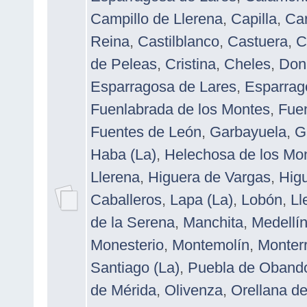
Campillo de Llerena
,
Capilla
,
Ca
Reina
,
Castilblanco
,
Castuera
,
C
de Peleas
,
Cristina
,
Cheles
,
Don
Esparragosa de Lares
,
Esparrag
Fuenlabrada de los Montes
,
Fue
Fuentes de León
,
Garbayuela
,
G
Haba (La)
,
Helechosa de los Mo
Llerena
,
Higuera de Vargas
,
Higu
Caballeros
,
Lapa (La)
,
Lobón
,
Ll
de la Serena
,
Manchita
,
Medellí
Monesterio
,
Montemolín
,
Monterr
Santiago (La)
,
Puebla de Oband
de Mérida
,
Olivenza
,
Orellana de