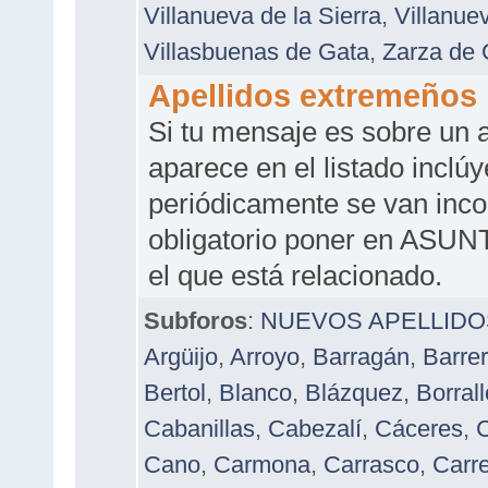
Villanueva de la Sierra
,
Villanue
Villasbuenas de Gata
,
Zarza de 
Apellidos extremeños
Si tu mensaje es sobre un a
aparece en el listado inc
periódicamente se van incor
obligatorio poner en ASUN
el que está relacionado.
Subforos
:
NUEVOS APELLIDO
Argüijo
,
Arroyo
,
Barragán
,
Barre
Bertol
,
Blanco
,
Blázquez
,
Borrall
Cabanillas
,
Cabezalí
,
Cáceres
,
C
Cano
,
Carmona
,
Carrasco
,
Carre