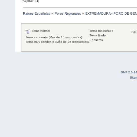
Páginas: [
1
]
Raíces Españolas
»
Foros Regionales
»
EXTREMADURA - FORO DE GE
Tema normal
Tema bloqueado
Ir a:
Tema fijado
Tema candente (Más de 15 respuestas)
Encuesta
Tema muy candente (Más de 25 respuestas)
SMF 2.0.1
Site