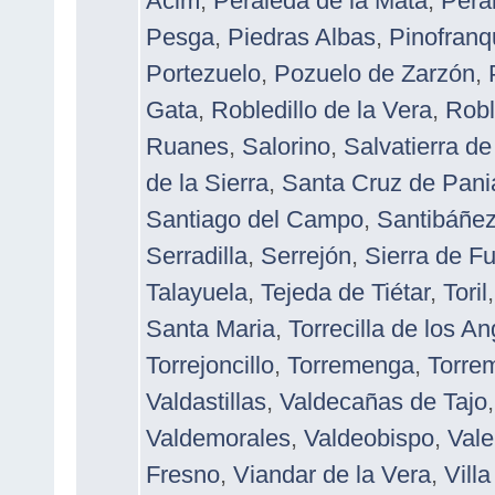
Acim
,
Peraleda de la Mata
,
Pera
Pesga
,
Piedras Albas
,
Pinofran
Portezuelo
,
Pozuelo de Zarzón
,
Gata
,
Robledillo de la Vera
,
Roble
Ruanes
,
Salorino
,
Salvatierra d
de la Sierra
,
Santa Cruz de Pan
Santiago del Campo
,
Santibáñez 
Serradilla
,
Serrejón
,
Sierra de F
Talayuela
,
Tejeda de Tiétar
,
Toril
Santa Maria
,
Torrecilla de los A
Torrejoncillo
,
Torremenga
,
Torre
Valdastillas
,
Valdecañas de Tajo
Valdemorales
,
Valdeobispo
,
Vale
Fresno
,
Viandar de la Vera
,
Vill