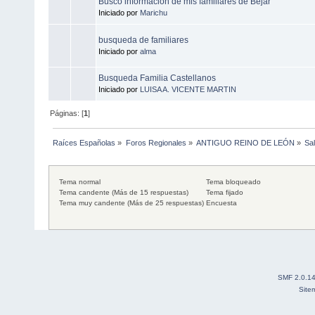
Busco información de mis familiares de Béjar
Iniciado por
Marichu
busqueda de familiares
Iniciado por
alma
Busqueda Familia Castellanos
Iniciado por
LUISA A. VICENTE MARTIN
Páginas: [
1
]
Raíces Españolas
»
Foros Regionales
»
ANTIGUO REINO DE LEÓN
»
Sa
Tema normal
Tema bloqueado
Tema candente (Más de 15 respuestas)
Tema fijado
Tema muy candente (Más de 25 respuestas)
Encuesta
SMF 2.0.1
Site