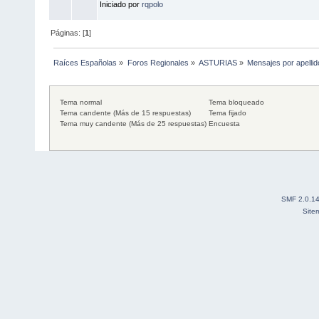
Iniciado por
rqpolo
Páginas: [
1
]
Raíces Españolas
»
Foros Regionales
»
ASTURIAS
»
Mensajes por apellid
Tema normal
Tema bloqueado
Tema candente (Más de 15 respuestas)
Tema fijado
Tema muy candente (Más de 25 respuestas)
Encuesta
SMF 2.0.1
Site