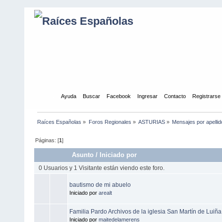
Inicio
Ayuda
Buscar
Facebook
Ingresar
Contacto
Registrarse
Raíces Españolas
»
Foros Regionales
»
ASTURIAS
»
Mensajes por apellid
Páginas: [
1
]
Asunto
/
Iniciado por
0 Usuarios y 1 Visitante están viendo este foro.
bautismo de mi abuelo
Iniciado por
arealt
Familia Pardo Archivos de la iglesia San Martín de Lui
Iniciado por
maitedelamerens