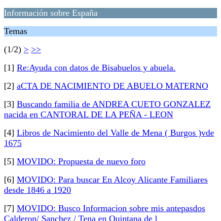
Información sobre España
Temas
(1/2)
>
>>
[1]
Re:Ayuda con datos de Bisabuelos y abuela.
[2]
aCTA DE NACIMIENTO DE ABUELO MATERNO
[3]
Buscando familia de ANDREA CUETO GONZALEZ
nacida en CANTORAL DE LA PEÑA - LEON
[4]
Libros de Nacimiento del Valle de Mena ( Burgos )vde
1675
[5]
MOVIDO: Propuesta de nuevo foro
[6]
MOVIDO: Para buscar En Alcoy Alicante Familiares
desde 1846 a 1920
[7]
MOVIDO: Busco Informacion sobre mis antepasdos
Calderon/ Sanchez / Tena en Quintana de l